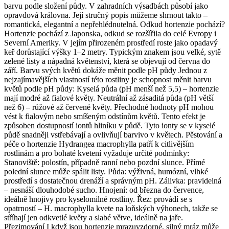
barvu podle složení půdy. V zahradních výsadbách působí jako
opravdová královna. Její stručný popis můžeme shrnout takto –
romantická, elegantní a nepřehlédnutelná. Odkud hortenzie pochází?
Hortenzie pochází z Japonska, odkud se rozšířila do celé Evropy i
Severní Ameriky. V jejím přirozeném prostředí roste jako opadavý
keř dorůstající výšky 1–2 metry. Typickým znakem jsou velké, sytě
zelené listy a nápadná květenství, která se objevují od června do
září. Barvu svých květů dokáže měnit podle pH půdy Jednou z
nejzajímavějších vlastností této rostliny je schopnost měnit barvu
květů podle pH půdy: Kyselá půda (pH menší než 5,5) – hortenzie
mají modré až fialové květy. Neutrální až zásaditá půda (pH větší
než 6) – růžové až červené květy. Přechodné hodnoty pH mohou
vést k fialovým nebo smíšeným odstínům květů. Tento efekt je
způsoben dostupností iontů hliníku v půdě. Tyto ionty se v kyselé
půdě snadněji vstřebávají a ovlivňují barvivo v květech. Pěstování a
péče o hortenzie Hydrangea macrophylla patří k citlivějším
rostlinám a pro bohaté kvetení vyžaduje určité podmínky:
Stanoviště: polostín, případně ranní nebo pozdní slunce. Přímé
polední slunce může spálit listy. Půda: výživná, humózní, vlhké
prostředí s dostatečnou drenáží a správným pH. Zálivka: pravidelná
– nesnáší dlouhodobé sucho. Hnojení: od března do července,
ideálně hnojivy pro kyselomilné rostliny. Řez: provádí se s
opatrností – H. macrophylla kvete na loňských výhonech, takže se
stříhají jen odkvetlé květy a slabé větve, ideálně na jaře.
Přezimování I když jsou hortenzie mrazuvzdorné, silný mráz může