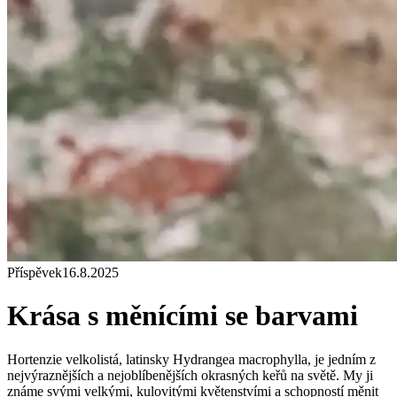
Příspěvek
16.8.2025
Krása s měnícími se barvami
Hortenzie velkolistá, latinsky Hydrangea macrophylla, je jedním z
nejvýraznějších a nejoblíbenějších okrasných keřů na světě. My ji
známe svými velkými, kulovitými květenstvími a schopností měnit