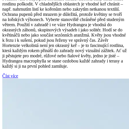
rostlinu poškodit. V chladnějších oblastech je vhodné keř chránit –
např. nahrnutím listí ke kořenům nebo zakrytím netkanou textilií.
Ochrana pupenů před mrazem je důležitá, protože květiny se tvoří
na loňských výhonech. Vyberte stanoviště chráněné před studeným
větrem. Použití v zahradě i ve váze Hydrangea je vhodná do
okrasných záhonů, skupinových výsadeb i jako solitér. Hodí se do
květináčů nebo jako součást sezónních aranžmá. Květy jsou vhodné
k řezu i k sušení, pokud jsou řeženy ve správný čas. Závěr
Hortenzie velkolistá není jen okrasný keř – je to fascinující rostlina,
která každým rokem přináší do zahrady nový vizuální zážitek. Ať už
ji pěstujete pro modré, růžové nebo fialové květy, jedno je jisté –
Hydrangea macrophylla se stane ozdobou každé zahrady i terasy a
každý si ji na první pohled zamiluje.
Číst více